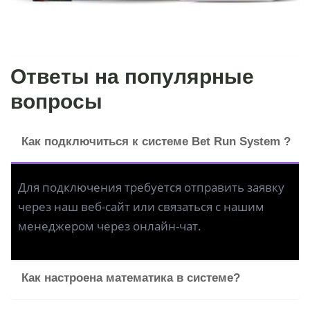
Ответы на популярные
вопросы
Как подключиться к системе Bet Run System ?
Для подключения требуется отправить заявку
через наш веб-сайт или связаться с нашим
менеджером через онлайн-чат.
Как настроена математика в системе?