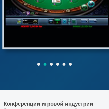
Конференции игровой индустрии