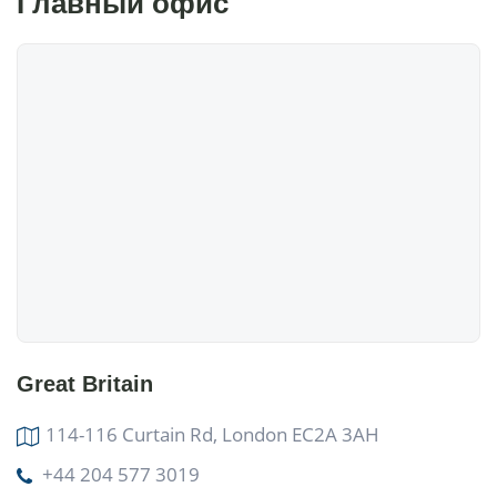
Главный офис
Great Britain
114-116 Curtain Rd, London EC2A 3AH
+44 204 577 3019