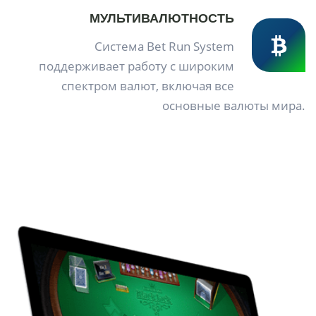
МУЛЬТИВАЛЮТНОСТЬ
Система Bet Run System
поддерживает работу с широким
спектром валют, включая все
основные валюты мира.