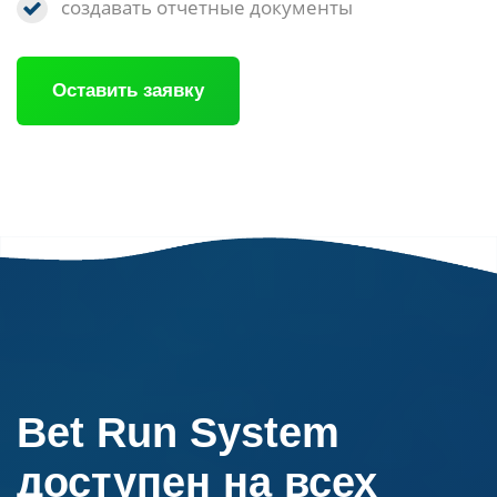
создавать отчетные документы
Оставить заявку
Bet Run System
доступен на всех