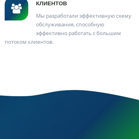
КЛИЕНТОВ
Мы разработали эффективную схему
обслуживания, способную
эффективно работать с большим
потоком клиентов.